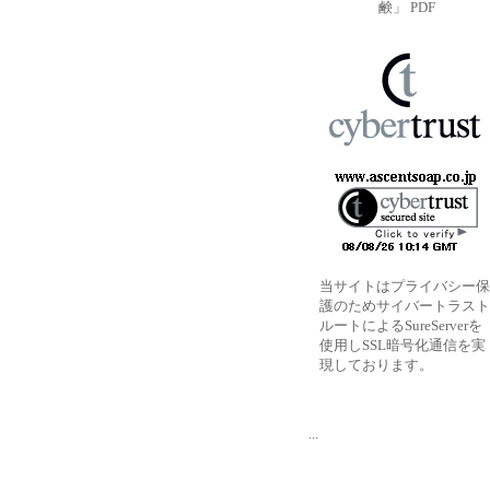
鹸」 PDF
当サイトはプライバシー保
護のためサイバートラスト
ルートによるSureServerを
使用しSSL暗号化通信を実
現しております。
...