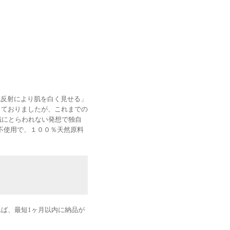
乱反射により肌を白く見せる」
しておりましたが、これまでの
識にとらわれない発想で独自
不使用で、１００％天然原料
ば、最短1ヶ月以内に納品が