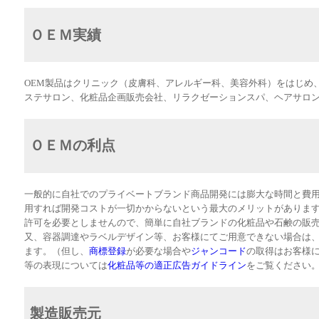
ＯＥＭ実績
OEM製品はクリニック（皮膚科、アレルギー科、美容外科）をはじめ
ステサロン、化粧品企画販売会社、リラクゼーションスパ、ヘアサロ
ＯＥＭの利点
一般的に自社でのプライベートブランド商品開発には膨大な時間と費用
用すれば開発コストが一切かからないという最大のメリットがありま
許可を必要としませんので、簡単に自社ブランドの化粧品や石鹸の販
又、容器調達やラベルデザイン等、お客様にてご用意できない場合は
ます。（但し、
商標登録
が必要な場合や
ジャンコード
の取得はお客様
等の表現については
化粧品等の適正広告ガイドライン
をご覧ください
製造販売元