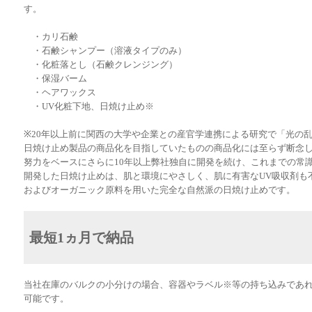
す。
・カリ石鹸
・石鹸シャンプー（溶液タイプのみ）
・化粧落とし（石鹸クレンジング）
・保湿バーム
・ヘアワックス
・UV化粧下地、日焼け止め※
※20年以上前に関西の大学や企業との産官学連携による研究で「光の
日焼け止め製品の商品化を目指していたものの商品化には至らず断念
努力をベースにさらに10年以上弊社独自に開発を続け、これまでの常
開発した日焼け止めは、肌と環境にやさしく、肌に有害なUV吸収剤も
およびオーガニック原料を用いた完全な自然派の日焼け止めです。
最短1ヵ月で納品
当社在庫のバルクの小分けの場合、容器やラベル※等の持ち込みであれ
可能です。