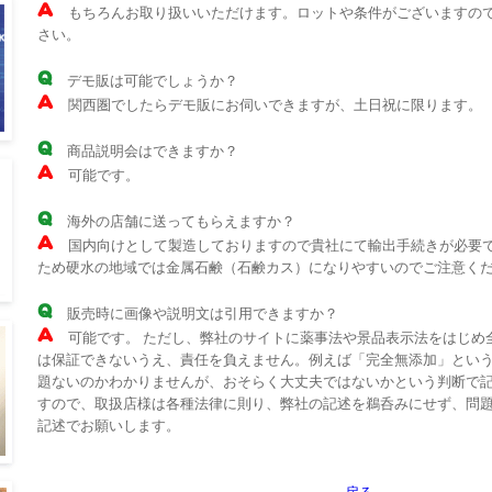
もちろんお取り扱いいただけます。ロットや条件がございますの
さい。
デモ販は可能でしょうか？
関西圏でしたらデモ販にお伺いできますが、土日祝に限ります。
商品説明会はできますか？
可能です。
海外の店舗に送ってもらえますか？
国内向けとして製造しておりますので貴社にて輸出手続きが必要
ため硬水の地域では金属石鹸（石鹸カス）になりやすいのでご注意く
販売時に画像や説明文は引用できますか？
可能です。 ただし、弊社のサイトに薬事法や景品表示法をはじめ
は保証できないうえ、責任を負えません。例えば「完全無添加」とい
題ないのかわかりませんが、おそらく大丈夫ではないかという判断で
すので、取扱店様は各種法律に則り、弊社の記述を鵜呑みにせず、問
記述でお願いします。