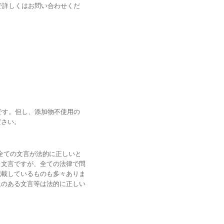
で詳しくはお問い合わせくだ
です。但し、添加物不使用の
ださい。
全ての文言が法的に正しいと
う文言ですが、全ての法律で問
記載しているものも多々ありま
題のある文言等は法的に正しい