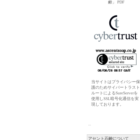
鹸」 PDF
当サイトはプライバシー保
護のためサイバートラスト
ルートによるSureServerを
使用しSSL暗号化通信を実
現しております。
...
アセント石鹸について