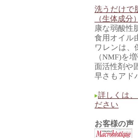
洗うだけで
（生体成分
康な弱酸性
食用オイル
ワレンは、
（NMF)
面活性剤や
早さもアド
詳しくは、
ださい
お客様の声