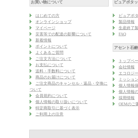
お買い物について
ピュアポタ
はじめての方
ピュアポ
オンラインショップ
製品情報
マイページ
生産終了
災害等での配達の影響について
FAQ
新着情報
ポイントについて
アセント石
よくあるご質問
ご注文方法について
トップペ
お支払について
会社情報
送料・手数料について
エコロジ
商品のお届けについて
ミッショ
ご注文商品のキャンセル・返品・交換に
個人情報
ついて
個人情報
会員規約について
採用情報
個人情報の取り扱いについて
OEMのご
特定商取引に基づく表示
ご利用上の注意