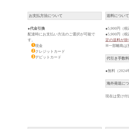
お支払方法について
送料につい
●
代金引換
●5,900円
配達時にお支払い方法のご選択が可能で
●5,900円（
す。
定の送料が掛
現金
※一部離島は
クレジットカード
デビットカード
代引き手数
●無料
（202
海外発送に
現在は受け付