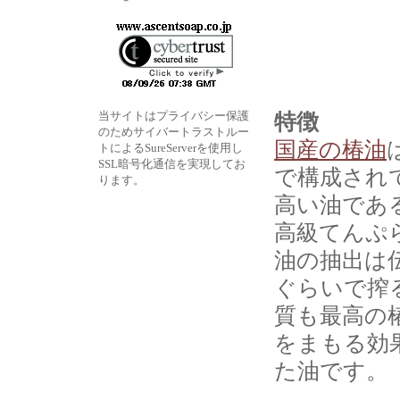
当サイトはプライバシー保護
特徴
のためサイバートラストルー
国産の椿油
トによるSureServerを使用し
SSL暗号化通信を実現してお
で構成され
ります。
高い油であ
高級てんぷ
油の抽出は
ぐらいで搾
質も最高の
をまもる効
た油です。