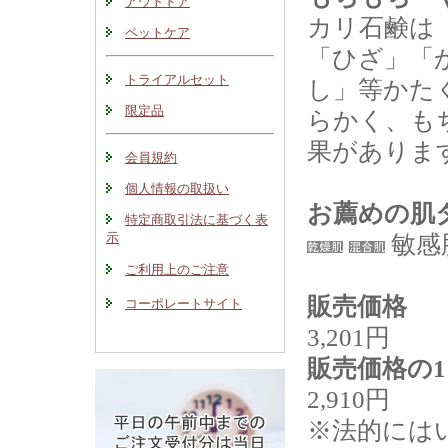
アウトドア
カリ石鹸は
ペットケア
「ひざ」「
トライアルセット
し」等かた
限定品
らかく、も
果がありま
会員規約
個人情報の取扱い
お薦めの肌
特定商取引法に基づく表
示
敏感
ご利用上のご注意
販売価格
コーポレートサイト
3,201円
販売価格の1
2,910円
※法的には