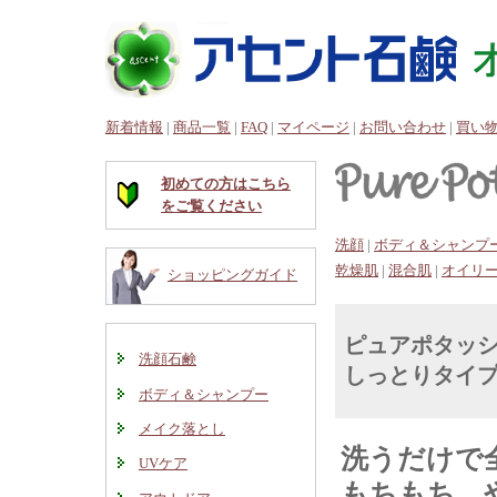
新着情報
|
商品一覧
|
FAQ
|
マイページ
|
お問い合わせ
|
買い
初めての方はこちら
をご覧ください
洗顔
|
ボディ＆シャンプ
乾燥肌
|
混合肌
|
オイリ
ショッピングガイド
ピュアポタッ
洗顔石鹸
しっとりタイ
ボディ＆シャンプー
メイク落とし
洗うだけで
UVケア
もちもち 